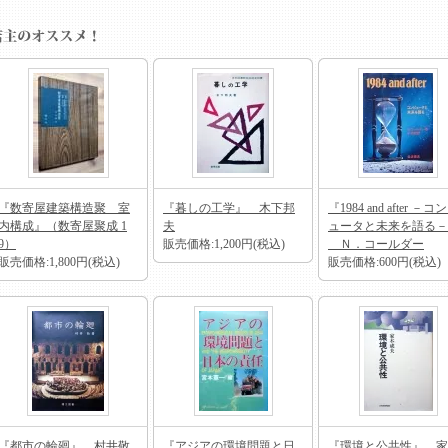
『数寄屋建築構造聚 室
『暮しの工学』 木下邦
『1984 and after －コ
内構成』（数寄屋聚成 1
夫
ュータと未来を語る－
9）
販売価格:1,200円(税込)
Ｎ．コールダー
販売価格:1,800円(税込)
販売価格:600円(税込)
『都市の輪廻』 村井敬
『アジアの環境問題と日
『環境と公共性』 家