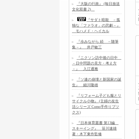
『大阪の行政』 (毎日放送
文化双書 2)
『サダト暗殺 －孤
独な「ファラオ」の悲劇－』
モハメド・ヘイカル
『歩みながら 続 －随筆
集－』 井戸敏三
『ニクソン訪中後の日中
－日中問題の見方・考え方
－』 入江通雅
『ソ連の崩壊と新国家の誕
生』 細川隆雄
『リフォーム子ども服とリ
サイクル小物』 (主婦の友生
活シリーズ Como手作りブツ
クス)
『日本体育叢書 第13編
スキーイング』 笹川速雄
著・木下東作監修