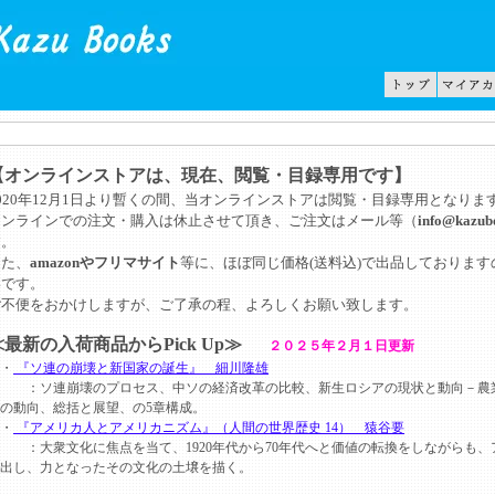
【オンラインストアは、現在、閲覧・目録専用です】
020年12月1日より暫くの間、当オンラインストアは閲覧・目録専用となりま
オンラインでの注文・購入は休止させて頂き、ご注文はメール等（
info@kazub
す。
また、
amazonやフリマサイト
等に、ほぼ同じ価格(送料込)で出品しておりま
いです。
ご不便をおかけしますが、ご了承の程、よろしくお願い致します。
≪最新の入荷商品からPick Up≫
２０２５年２月１日更新
・
『ソ連の崩壊と新国家の誕生』 細川隆雄
：ソ連崩壊のプロセス、中ソの経済改革の比較、新生ロシアの現状と動向－農業
の動向、総括と展望、の5章構成。
・
『アメリカ人とアメリカニズム』（人間の世界歴史 14） 猿谷要
大衆文化に焦点を当て、1920年代から70年代へと価値の転換をしながらも、
出し、力となったその文化の土壌を描く。