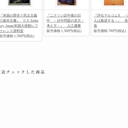
『米国の歴史と民主主義
『ニクソン訪中後の日
『評伝マルコムX －
の基本文書』 U.S. Emba
中 －日中問題の見方・
人は叛逆する－』 長
ssy, Japan/米国大使館レフ
考え方－』 入江通雅
衛
ァレンス資料室
販売価格:1,500円(税込)
販売価格:700円(税込)
販売価格:1,500円(税込)