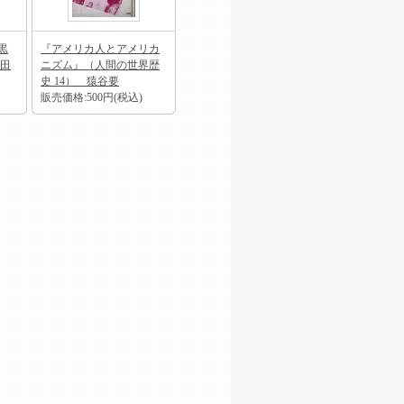
黒
『アメリカ人とアメリカ
田
ニズム』（人間の世界歴
史 14） 猿谷要
販売価格:500円(税込)