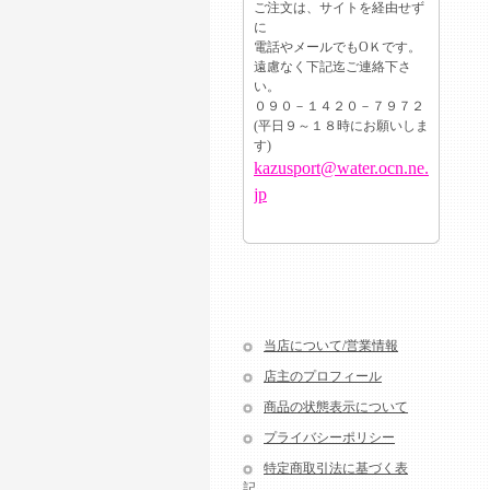
ご注文は、サイトを経由せず
に
電話やメールでもОＫです。
遠慮なく下記迄ご連絡下さ
い。
０９０－１４２０－７９７２
(平日９～１８時にお願いしま
す)
kazusport@water.ocn.ne.
jp
当店について/営業情報
店主のプロフィール
商品の状態表示について
プライバシーポリシー
特定商取引法に基づく表
記