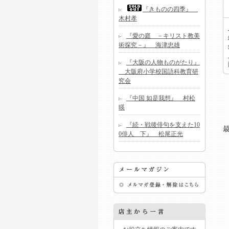
『きものの四季』
木村孝
『愛の庭 －キリスト教美
術探究－』 海津忠雄
『大阪の人物ものがたり』
大阪府小学校国語科教育研
究会
『中国 如是我想』 村松
暎
『続・戦後俳句を支えた10
0俳人 下』 松尾正光