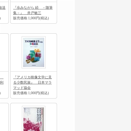
放送
『歩みながら 続 －随筆
集－』 井戸敏三
)
販売価格:1,000円(税込)
説
『アメリカ映像文学に見
利
る少数民族』 日本マラ
マッド協会
)
販売価格:1,000円(税込)