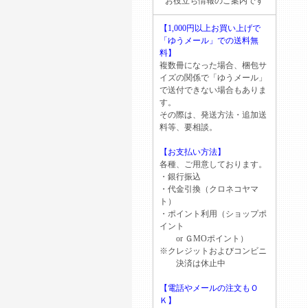
お役立ち情報のご案内です
【1,000円以上お買い上げで
「ゆうメール」での送料無
料】
複数冊になった場合、梱包サ
イズの関係で「ゆうメール」
で送付できない場合もありま
す。
その際は、発送方法・追加送
料等、要相談。
【お支払い方法】
各種、ご用意しております。
・銀行振込
・代金引換（クロネコヤマ
ト）
・ポイント利用（ショップポ
イント
or ＧМОポイント）
※クレジットおよびコンビニ
決済は休止中
【電話やメールの注文もＯ
Ｋ】