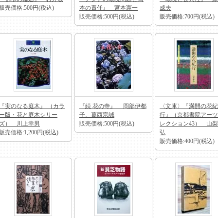
販売価格:500円(税込)
本の責任』 宮本憲一
成夫
販売価格:500円(税込)
販売価格:700円(税込)
『実のなる庭木』 （カラ
『続 花の寺』 岡部伊都
〈文庫〉『満開の花紀
ー版・花と庭木シリー
子、葛西宗誠
行』（京都書院アーツ
ズ） 川上幸男
販売価格:500円(税込)
レクション43） 山
販売価格:1,200円(税込)
弘
販売価格:400円(税込)