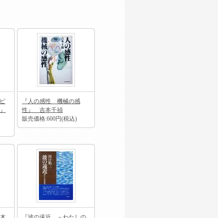
ンピ
『人の感性 機械の感
』
性』 吉本千禎
販売価格:600円(税込)
木
『波の遠近 －わたしの