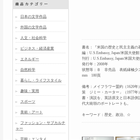
日本の文学作品
外国の文学作品
人文・社会科学
書名：『米国の歴史と民主主義
ビジネス・経済産業
編：U.S.Embassy, Japan/米
刊行：U.S.Embassy, Japan/
エネルギー
発行年：2008年
自然科学
状態等：Ｂ 非売品 表紙縁極少スレ
mm 180頁
暮らし・ライフスタイル
備考：メイフラワー盟約（1620
趣味・実用
策 ジミー・カーター」（1977年
書・演説を、英語原文と日本語併
スポーツ
代大統領のポートレートも。
美術・アート
キーワード：歴史、政治、☆
ファッション・サブカルチ
ャー
芸能・エンタメ