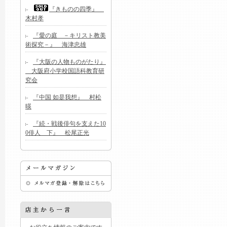
『きものの四季』
木村孝
『愛の庭 －キリスト教美
術探究－』 海津忠雄
『大阪の人物ものがたり』
大阪府小学校国語科教育研
究会
『中国 如是我想』 村松
暎
『続・戦後俳句を支えた10
0俳人 下』 松尾正光