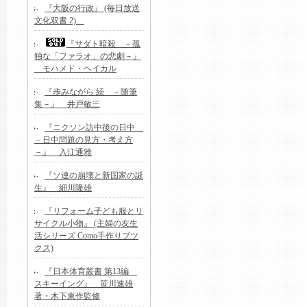
『大阪の行政』 (毎日放送
文化双書 2)
『サダト暗殺 －孤
独な「ファラオ」の悲劇－』
モハメド・ヘイカル
『歩みながら 続 －随筆
集－』 井戸敏三
『ニクソン訪中後の日中
－日中問題の見方・考え方
－』 入江通雅
『ソ連の崩壊と新国家の誕
生』 細川隆雄
『リフォーム子ども服とリ
サイクル小物』 (主婦の友生
活シリーズ Como手作りブツ
クス)
『日本体育叢書 第13編
スキーイング』 笹川速雄
著・木下東作監修