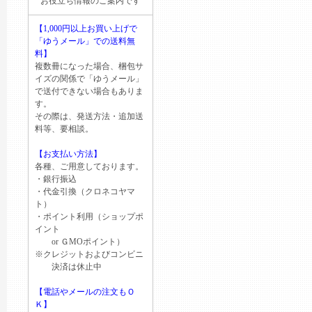
お役立ち情報のご案内です
【1,000円以上お買い上げで
「ゆうメール」での送料無
料】
複数冊になった場合、梱包サ
イズの関係で「ゆうメール」
で送付できない場合もありま
す。
その際は、発送方法・追加送
料等、要相談。
【お支払い方法】
各種、ご用意しております。
・銀行振込
・代金引換（クロネコヤマ
ト）
・ポイント利用（ショップポ
イント
or ＧМОポイント）
※クレジットおよびコンビニ
決済は休止中
【電話やメールの注文もＯ
Ｋ】