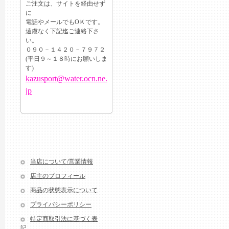
ご注文は、サイトを経由せず
に
電話やメールでもОＫです。
遠慮なく下記迄ご連絡下さ
い。
０９０－１４２０－７９７２
(平日９～１８時にお願いしま
す)
kazusport@water.ocn.ne.
jp
当店について/営業情報
店主のプロフィール
商品の状態表示について
プライバシーポリシー
特定商取引法に基づく表
記