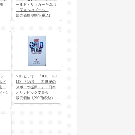
栄養、
ールド・サッカー VOL.1
栄光へのゴール』
)
販売価格:800円(税込)
ビデ
VHSビデオ 『JOC GO
ルド
LD PLAN －21世紀の
一集
スポーツ振興－』 日本
4～1
オリンピック委員会
販売価格:1,200円(税込)
)