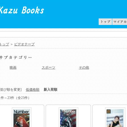
トップ
＞
ビデオテープ
映画
スポーツ
その他
[並び順を変更]
低価格順
新入荷順
1件～23件（全23件）