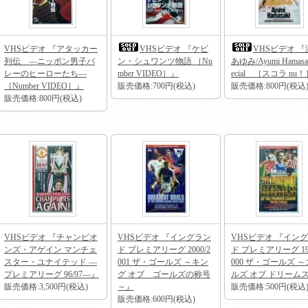
VHSビデオ 『アタッカー
VHSビデオ 『ケビ
VHSビデオ 『
列伝 ―ニッポン男子バ
ン・シュワンツ物語 ［Nu
あゆみ/Ayumi Hamasak
レーのヒーローたち―
mber VIDEO］』
ecial ［スコラ nu
［Number VIDEO］』
販売価格:700円(税込)
販売価格:800円(税込
販売価格:800円(税込)
VHSビデオ 『チャンピオ
VHSビデオ 『イングラン
VHSビデオ 『イン
ンズ・アゲイン マンチェ
ド プレミアリーグ 2000/2
ド プレミアリーグ 199
スター・ユナイテッド ―
001 ザ・ゴールズ ～キン
000 ザ・ゴールズ 
プレミアリーグ 96/97―』
グ オブ ゴールズの称号
ルズ オブ ドリーム
販売価格:3,500円(税込)
～』
販売価格:500円(税込
販売価格:600円(税込)