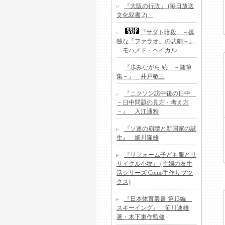
『大阪の行政』 (毎日放送
文化双書 2)
『サダト暗殺 －孤
独な「ファラオ」の悲劇－』
モハメド・ヘイカル
『歩みながら 続 －随筆
集－』 井戸敏三
『ニクソン訪中後の日中
－日中問題の見方・考え方
－』 入江通雅
『ソ連の崩壊と新国家の誕
生』 細川隆雄
『リフォーム子ども服とリ
サイクル小物』 (主婦の友生
活シリーズ Como手作りブツ
クス)
『日本体育叢書 第13編
スキーイング』 笹川速雄
著・木下東作監修