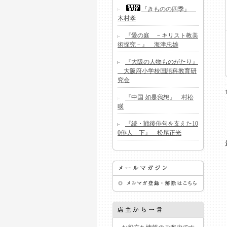
『きものの四季』
木村孝
『愛の庭 －キリスト教美
術探究－』 海津忠雄
『大阪の人物ものがたり』
大阪府小学校国語科教育研
究会
『中国 如是我想』 村松
暎
『続・戦後俳句を支えた10
0俳人 下』 松尾正光