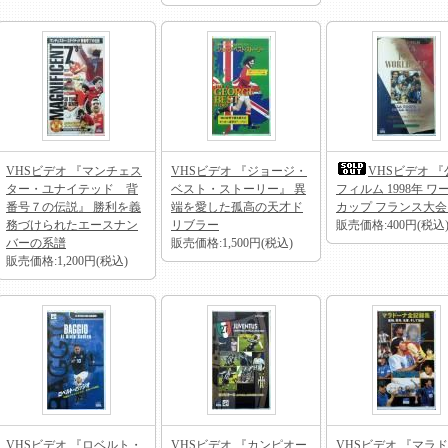
VHSビデオ 『マンチェス
VHSビデオ 『ジョージ・
VHSビデオ 『
ター・ユナイテッド 背
ベスト・ストーリー』 異
フィルム 1998年 ワ
番号７の伝説』 勝利を義
端を愛した孤高の天才ド
カップ フランス大会
務づけられたエースナン
リブラー
販売価格:400円(税込
バーの系譜
販売価格:1,500円(税込)
販売価格:1,200円(税込)
VHSビデオ 『ロベルト・
VHSビデオ 『カンピオー
VHSビデオ 『マラ