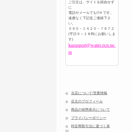
ご注文は、サイトを経由せず
に
電話やメールでもОＫです。
遠慮なく下記迄ご連絡下さ
い。
０９０－１４２０－７９７２
(平日９～１８時にお願いしま
す)
kazusport@water.ocn.ne.
jp
当店について/営業情報
店主のプロフィール
商品の状態表示について
プライバシーポリシー
特定商取引法に基づく表
記