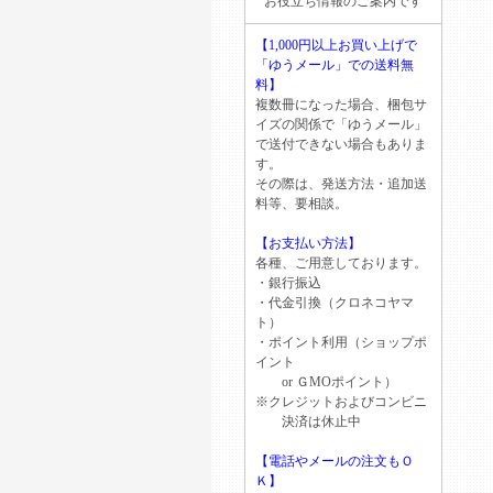
お役立ち情報のご案内です
【1,000円以上お買い上げで
「ゆうメール」での送料無
料】
複数冊になった場合、梱包サ
イズの関係で「ゆうメール」
で送付できない場合もありま
す。
その際は、発送方法・追加送
料等、要相談。
【お支払い方法】
各種、ご用意しております。
・銀行振込
・代金引換（クロネコヤマ
ト）
・ポイント利用（ショップポ
イント
or ＧМОポイント）
※クレジットおよびコンビニ
決済は休止中
【電話やメールの注文もＯ
Ｋ】