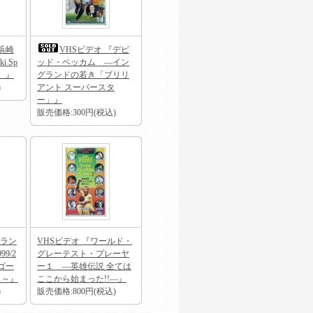
浜崎
VHSビデオ 『デビ
i Sp
ッド・ベッカム ―イン
！］』
グランドの若き「ブリリ
)
アント スーパースタ
ー」』
販売価格:300円(税込)
グラン
VHSビデオ 『ワールド・
9/2
グレーテスト・プレーヤ
～ゴー
ー１ ―英雄伝説 全ては
ス～』
ここから始まった!!―』
)
販売価格:800円(税込)