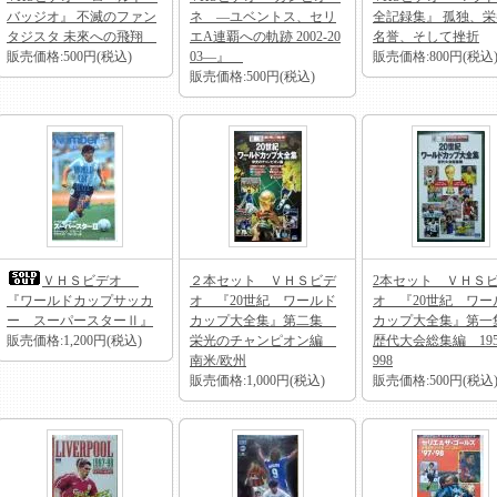
バッジオ』 不滅のファン
ネ ―ユベントス、セリ
全記録集』 孤独、
タジスタ 未來への飛翔
エA連覇への軌跡 2002-20
名誉、そして挫折
販売価格:500円(税込)
03―』
販売価格:800円(税込
販売価格:500円(税込)
ＶＨＳビデオ
２本セット ＶＨＳビデ
2本セット ＶＨＳ
『ワールドカップサッカ
オ 『20世紀 ワールド
オ 『20世紀 ワー
ー スーパースターⅡ』
カップ大全集』第二集
カップ大全集』第
販売価格:1,200円(税込)
栄光のチャンピオン編
歴代大会総集編 195
南米/欧州
998
販売価格:1,000円(税込)
販売価格:500円(税込