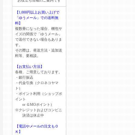
お役立ち情報のご案内です
【1,000円以上お買い上げで
「ゆうメール」での送料無
料】
複数冊になった場合、梱包サ
イズの関係で「ゆうメール」
で送付できない場合もありま
す。
その際は、発送方法・追加送
料等、要相談。
【お支払い方法】
各種、ご用意しております。
・銀行振込
・代金引換（クロネコヤマ
ト）
・ポイント利用（ショップポ
イント
or ＧМОポイント）
※クレジットおよびコンビニ
決済は休止中
【電話やメールの注文もＯ
Ｋ】