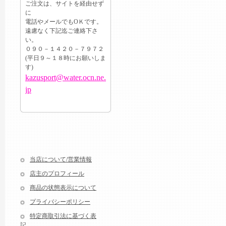
ご注文は、サイトを経由せず
に
電話やメールでもОＫです。
遠慮なく下記迄ご連絡下さ
い。
０９０－１４２０－７９７２
(平日９～１８時にお願いしま
す)
kazusport@water.ocn.ne.
jp
当店について/営業情報
店主のプロフィール
商品の状態表示について
プライバシーポリシー
特定商取引法に基づく表
記