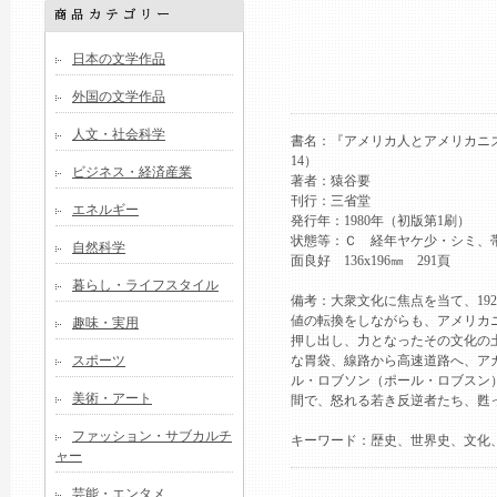
日本の文学作品
外国の文学作品
人文・社会科学
書名：『アメリカ人とアメリカニ
14）
ビジネス・経済産業
著者：猿谷要
刊行：三省堂
エネルギー
発行年：1980年（初版第1刷）
状態等：Ｃ 経年ヤケ少・シミ、
自然科学
面良好 136x196㎜ 291頁
暮らし・ライフスタイル
備考：大衆文化に焦点を当て、192
値の転換をしながらも、アメリカ
趣味・実用
押し出し、力となったその文化の土
スポーツ
な胃袋、線路から高速道路へ、アカ
ル・ロブソン（ポール・ロブスン
美術・アート
間で、怒れる若き反逆者たち、甦
ファッション・サブカルチ
キーワード：歴史、世界史、文化
ャー
芸能・エンタメ