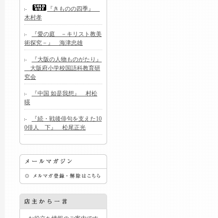
『きものの四季』
木村孝
『愛の庭 －キリスト教美
術探究－』 海津忠雄
『大阪の人物ものがたり』
大阪府小学校国語科教育研
究会
『中国 如是我想』 村松
暎
『続・戦後俳句を支えた10
0俳人 下』 松尾正光