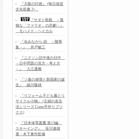
『大阪の行政』 (毎日放送
文化双書 2)
『サダト暗殺 －孤
独な「ファラオ」の悲劇－』
モハメド・ヘイカル
『歩みながら 続 －随筆
集－』 井戸敏三
『ニクソン訪中後の日中
－日中問題の見方・考え方
－』 入江通雅
『ソ連の崩壊と新国家の誕
生』 細川隆雄
『リフォーム子ども服とリ
サイクル小物』 (主婦の友生
活シリーズ Como手作りブツ
クス)
『日本体育叢書 第13編
スキーイング』 笹川速雄
著・木下東作監修