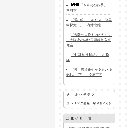
『きものの四季』
木村孝
『愛の庭 －キリスト教美
術探究－』 海津忠雄
『大阪の人物ものがたり』
大阪府小学校国語科教育研
究会
『中国 如是我想』 村松
暎
『続・戦後俳句を支えた10
0俳人 下』 松尾正光