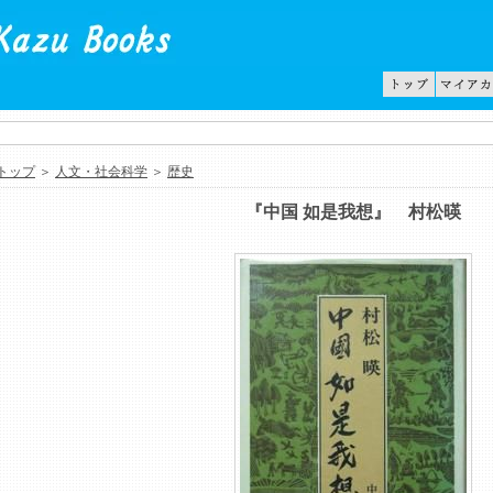
トップ
＞
人文・社会科学
＞
歴史
『中国 如是我想』 村松暎