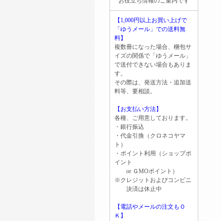
お役立ち情報のご案内です
【1,000円以上お買い上げで
「ゆうメール」での送料無
料】
複数冊になった場合、梱包サ
イズの関係で「ゆうメール」
で送付できない場合もありま
す。
その際は、発送方法・追加送
料等、要相談。
【お支払い方法】
各種、ご用意しております。
・銀行振込
・代金引換（クロネコヤマ
ト）
・ポイント利用（ショップポ
イント
or ＧМОポイント）
※クレジットおよびコンビニ
決済は休止中
【電話やメールの注文もＯ
Ｋ】