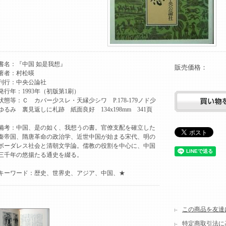
書名：『中国 如是我想』
販売価格：
著者：村松暎
刊行：中央公論社
発行年：1993年（初版第1刷）
状態等：Ｃ カバー少スレ・天縁少シワ P.178-179ノド少
ゆるみ 裏見返しに札跡 紙面良好 134x198mm 341頁
備考：中国、是の如く、我想うの書。官僚支配を確立した
秦帝国、隋唐革命の政治学、近世中国が始まる宋代、明の
ボーダレス社会と清朝文学論。儒教の役割を中心に、中国
三千年の悠揚たる通史を綴る。
キーワード：歴史、世界史、アジア、中国、★
この商品を友達
特定商取引法に