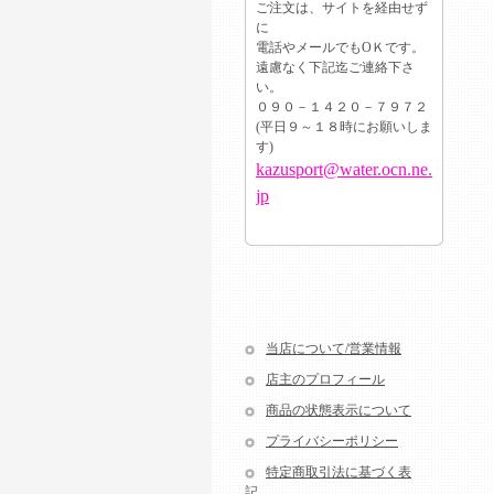
ご注文は、サイトを経由せず
に
電話やメールでもОＫです。
遠慮なく下記迄ご連絡下さ
い。
０９０－１４２０－７９７２
(平日９～１８時にお願いしま
す)
kazusport@water.ocn.ne.
jp
当店について/営業情報
店主のプロフィール
商品の状態表示について
プライバシーポリシー
特定商取引法に基づく表
記