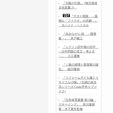
『大阪の行政』 (毎日放送
文化双書 2)
『サダト暗殺 －孤
独な「ファラオ」の悲劇－』
モハメド・ヘイカル
『歩みながら 続 －随筆
集－』 井戸敏三
『ニクソン訪中後の日中
－日中問題の見方・考え方
－』 入江通雅
『ソ連の崩壊と新国家の誕
生』 細川隆雄
『リフォーム子ども服とリ
サイクル小物』 (主婦の友生
活シリーズ Como手作りブツ
クス)
『日本体育叢書 第13編
スキーイング』 笹川速雄
著・木下東作監修