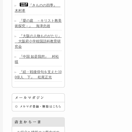
『きものの四季』
木村孝
『愛の庭 －キリスト教美
術探究－』 海津忠雄
『大阪の人物ものがたり』
大阪府小学校国語科教育研
究会
『中国 如是我想』 村松
暎
『続・戦後俳句を支えた10
0俳人 下』 松尾正光