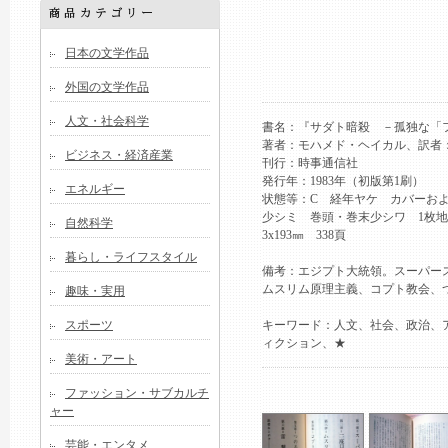
日本の文学作品
外国の文学作品
人文・社会科学
書名：『サダト暗殺 －孤独な「
著者：モハメド・ヘイカル、訳者
ビジネス・経済産業
刊行：時事通信社
発行年：1983年（初版第1刷）
エネルギー
状態等：C 経年ヤケ カバーお
少シミ 巻頭・巻末少シワ 1枚地
自然科学
3x193㎜ 338頁
暮らし・ライフスタイル
備考：エジプト大統領。スーパー
ムスリム原理主義、コプト教会、
趣味・実用
スポーツ
キーワード：人文、社会、政治、
ィクション、★
美術・アート
ファッション・サブカルチ
ャー
芸能・エンタメ