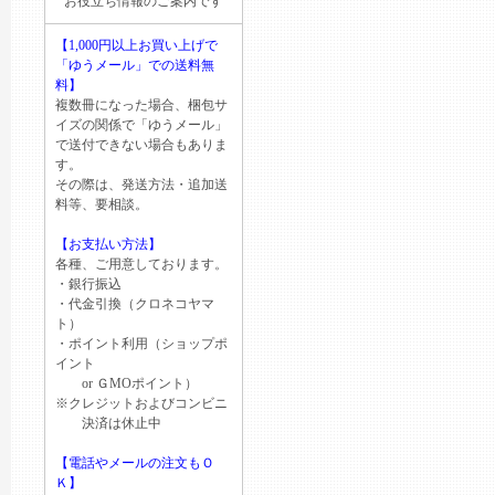
お役立ち情報のご案内です
【1,000円以上お買い上げで
「ゆうメール」での送料無
料】
複数冊になった場合、梱包サ
イズの関係で「ゆうメール」
で送付できない場合もありま
す。
その際は、発送方法・追加送
料等、要相談。
【お支払い方法】
各種、ご用意しております。
・銀行振込
・代金引換（クロネコヤマ
ト）
・ポイント利用（ショップポ
イント
or ＧМОポイント）
※クレジットおよびコンビニ
決済は休止中
【電話やメールの注文もＯ
Ｋ】