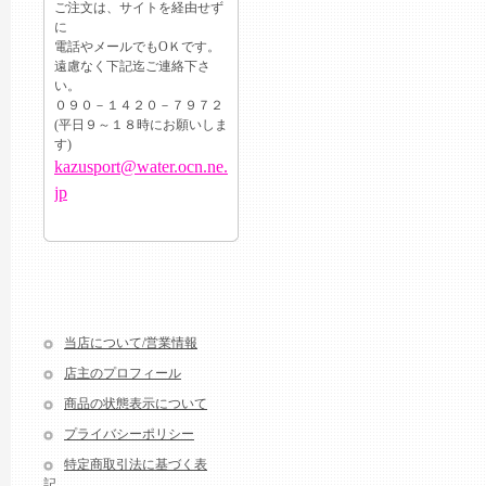
ご注文は、サイトを経由せず
に
電話やメールでもОＫです。
遠慮なく下記迄ご連絡下さ
い。
０９０－１４２０－７９７２
(平日９～１８時にお願いしま
す)
kazusport@water.ocn.ne.
jp
当店について/営業情報
店主のプロフィール
商品の状態表示について
プライバシーポリシー
特定商取引法に基づく表
記