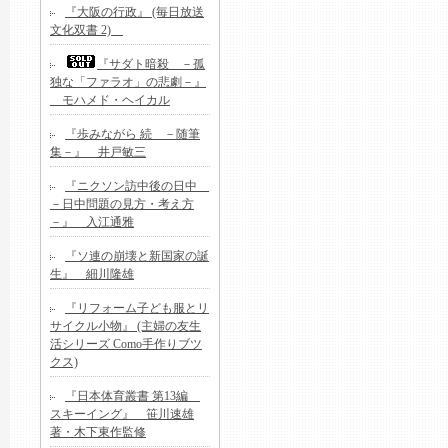
『大阪の行政』 (毎日放送
文化双書 2)
『サダト暗殺 －孤
独な「ファラオ」の悲劇－』
モハメド・ヘイカル
『歩みながら 続 －随筆
集－』 井戸敏三
『ニクソン訪中後の日中
－日中問題の見方・考え方
－』 入江通雅
『ソ連の崩壊と新国家の誕
生』 細川隆雄
『リフォーム子ども服とリ
サイクル小物』 (主婦の友生
活シリーズ Como手作りブツ
クス)
『日本体育叢書 第13編
スキーイング』 笹川速雄
著・木下東作監修