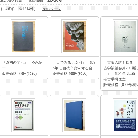
[並び順を変更]
低価格順
新入荷順
1件～60件（全1814件）
次のページ
『原初の闇へ』 松永伍
『目でみる大宰府』 198
『古墳の謎を探る 
一
5年 古都大宰府を守る会
古学談話会第200回
販売価格:500円(税込)
販売価格:400円(税込)
－』 1981年 帝塚
考古学研究室
販売価格:1,000円(税