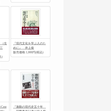
』（生
『現代文化を学ぶ人のた
隈三
めに』 井上俊
販売価格:1,000円(税込)
込)
ent
『激動の現代史五十年