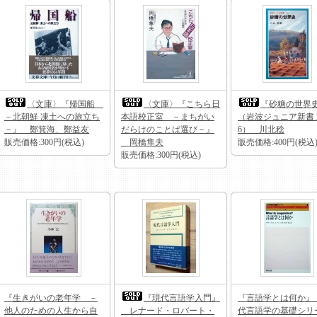
〈文庫〉『帰国船
〈文庫〉『こちら日
『砂糖の世界
－北朝鮮 凍土への旅立ち
本語校正室 －まちがい
（岩波ジュニア新書 
－』 鄭箕海、鄭益友
だらけのことば選び－』
6） 川北稔
販売価格:300円(税込)
岡橋隼夫
販売価格:400円(税込
販売価格:300円(税込)
『生きがいの老年学 －
『現代言語学入門』
『言語学とは何か』
他人のための人生から自
レナード・ロバート・
代言語学の基礎シリ