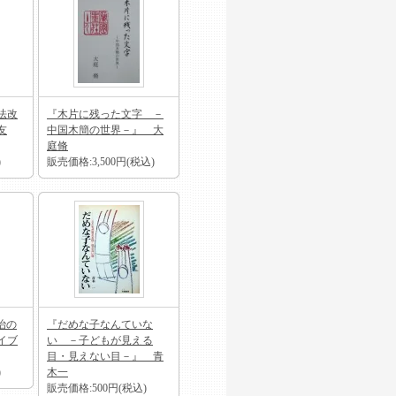
法改
『木片に残った文字 －
友
中国木簡の世界－』 大
庭脩
)
販売価格:3,500円(税込)
治の
『だめな子なんていな
イブ
い －子どもが見える
目・見えない目－』 青
)
木一
販売価格:500円(税込)