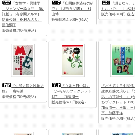
『女性学・男性学
『庄園解体過程の研
『謝るなら、
－ジェンダー論入門－ [改
究』（復刊学術書） 杉
もおいで』 川名壮
訂版]』 (有斐閣アルマ)
山博
販売価格:400円(税込
伊藤公雄、樹村みのり、
販売価格:1,200円(税込)
國信潤子
販売価格:700円(税込)
『生態史観と唯物史
『９条と日中韓』
『どう拓く日中関係
観』 廣松渉
（かもがわブックレット
政冷経熱の現状と「
販売価格:700円(税込)
157） 加藤周一
温」の可能性－』 (
販売価格:400円(税込)
わブックレット 15
加藤周一、王敏、王
平、加藤千洋
販売価格:400円(税込