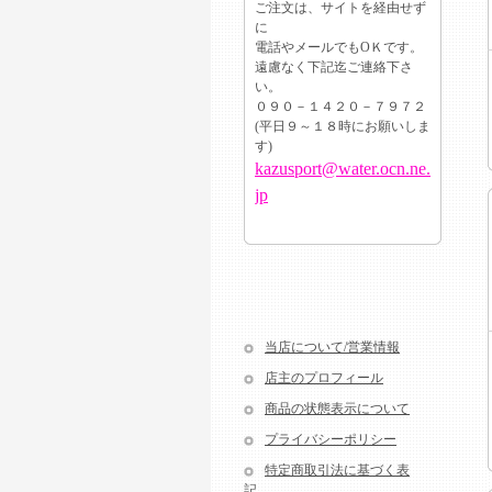
ご注文は、サイトを経由せず
に
電話やメールでもОＫです。
遠慮なく下記迄ご連絡下さ
い。
０９０－１４２０－７９７２
(平日９～１８時にお願いしま
す)
kazusport@water.ocn.ne.
jp
当店について/営業情報
店主のプロフィール
商品の状態表示について
プライバシーポリシー
特定商取引法に基づく表
記