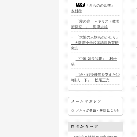
『きものの四季』
木村孝
『愛の庭 －キリスト教美
術探究－』 海津忠雄
『大阪の人物ものがたり』
大阪府小学校国語科教育研
究会
『中国 如是我想』 村松
暎
『続・戦後俳句を支えた10
0俳人 下』 松尾正光