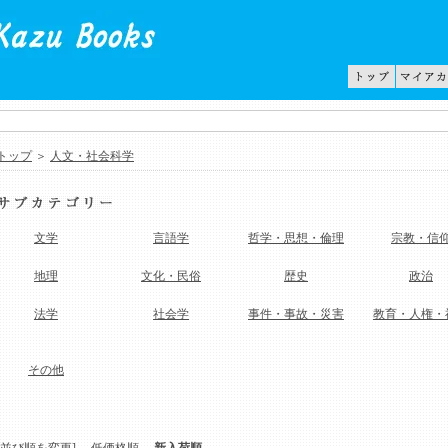
トップ
＞
人文・社会科学
文学
言語学
哲学・思想・倫理
宗教・信
地理
文化・民俗
歴史
政治
法学
社会学
事件・事故・災害
教育・人権・
その他