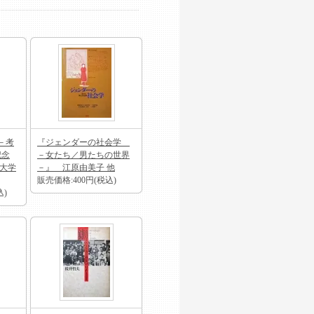
－考
『ジェンダーの社会学
記念
－女たち／男たちの世界
山大学
－』 江原由美子 他
販売価格:400円(税込)
込)