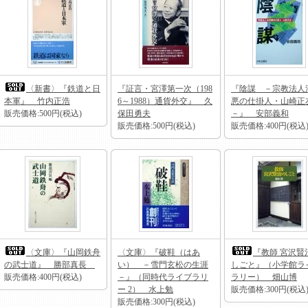
〈新書〉『鉄道と日
『証言・宮澤第一次（198
『陰謀 －宗教法人
本軍』 竹内正浩
6～1988）通貨外交』 久
悪の仕掛人・山崎正
販売価格:500円(税込)
保田勇夫
－』 安部義和
販売価格:500円(税込)
販売価格:400円(税込
〈文庫〉『山岡鉄舟
〈文庫〉『破鞋（はあ
『教師 宮沢賢
の武士道』 勝部真長
い） －雪門玄松の生涯
しごと』（小学館ラ
販売価格:400円(税込)
－』（同時代ライブラリ
ラリー） 畑山博
ー 2） 水上勉
販売価格:300円(税込
販売価格:300円(税込)