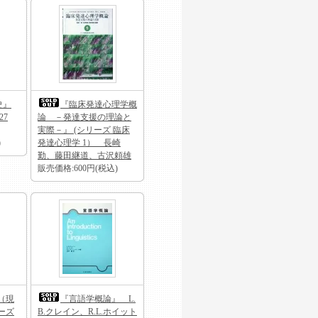
史』
『臨床発達心理学概
27
論 －発達支援の理論と
実際－』 (シリーズ 臨床
)
発達心理学 1） 長崎
勤、藤田継道、古沢頼雄
販売価格:600円(税込)
（現
『言語学概論』 L.
ーズ
B.クレイン、R.L.ホイット