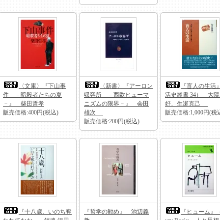
〈文庫〉『下山事
〈新書〉『アーロン
『盲人の生活
件 －暗殺者たちの夏
収容所 －西欧ヒューマ
活史叢書 34） 大
－』 柴田哲孝
ニズムの限界－』 会田
好、生瀬克己
販売価格:400円(税込)
雄次
販売価格:1,000円(税
販売価格:200円(税込)
『十八歳、いのち奪
『哲学の勧め』 池辺義
『ヒューム』（C