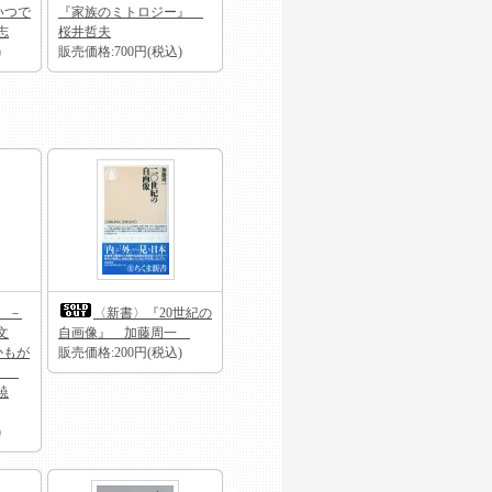
いつで
『家族のミトロジー』
志
桜井哲夫
)
販売価格:700円(税込)
 －
〈新書〉『20世紀の
文
自画像』 加藤周一
かもが
販売価格:200円(税込)
9）
暁
)