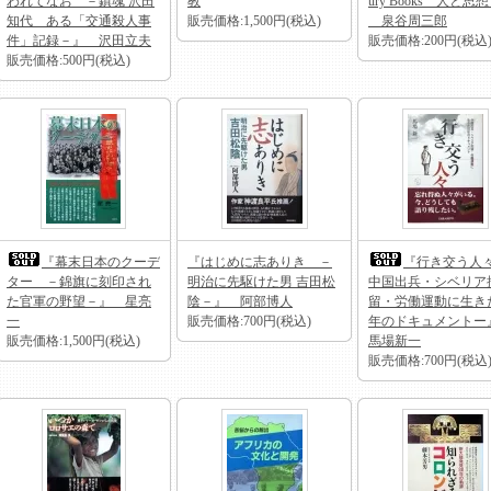
われてなお －鎮魂 沢田
教
ury Books 人と思想
知代 ある「交通殺人事
販売価格:1,500円(税込)
泉谷周三郎
件」記録－』 沢田立夫
販売価格:200円(税込
販売価格:500円(税込)
『幕末日本のクーデ
『はじめに志ありき －
『行き交う人
ター －錦旗に刻印され
明治に先駆けた男 吉田松
中国出兵・シベリア
た官軍の野望－』 星亮
陰－』 阿部博人
留・労働運動に生きた
一
販売価格:700円(税込)
年のドキュメント
販売価格:1,500円(税込)
馬場新一
販売価格:700円(税込