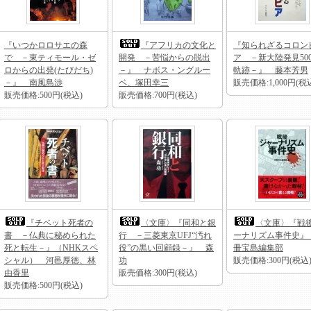
『いつかロロサエの森
『アフリカの文化と
『知られざるコロン
で －東ティモール・ゼ
開発 －苦悩からの脱出
ア －新大陸発見50
ロからの出発(たびだち)
－』 ナボス・ングルー
軌跡－』 藤本芳男
－』 南風島渉
ベ、塚田幸三
販売価格:1,000円(税
販売価格:500円(税込)
販売価格:700円(税込)
『チベット死者の
〈文庫〉『同和と銀
〈文庫〉『戦
書 －仏典に秘められた
行 －三菱東京UFJ“汚れ
ーナリズム事件史』
死と転生－』（NHKスペ
役”の黒い回顧録－』 森
冊宝島編集部
シャル） 河邑厚徳、林
功
販売価格:300円(税込
由香里
販売価格:300円(税込)
販売価格:500円(税込)