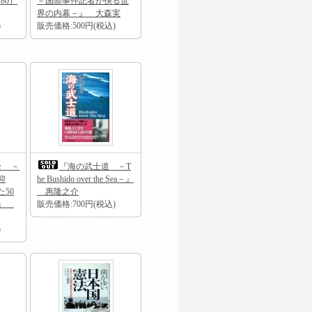
 80）
－国際事件記者が抉る世
界の内幕－』 大森実
)
販売価格:500円(税込)
々 －
『海の武士道 －T
抑
he Bushido over the Sea－』
50
惠隆之介
ー』
販売価格:700円(税込)
)