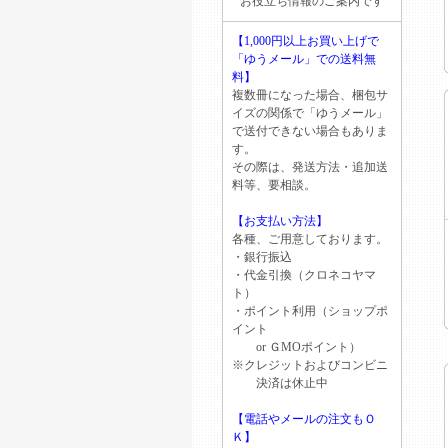
お役立ち情報のご案内です
【1,000円以上お買い上げで
「ゆうメール」での送料無
料】
複数冊になった場合、梱包サ
イズの関係で「ゆうメール」
で送付できない場合もありま
す。
その際は、発送方法・追加送
料等、要相談。
【お支払い方法】
各種、ご用意しております。
・銀行振込
・代金引換（クロネコヤマ
ト）
・ポイント利用（ショップポ
イント
or ＧМОポイント）
※クレジットおよびコンビニ
決済は休止中
【電話やメールの注文もＯ
Ｋ】