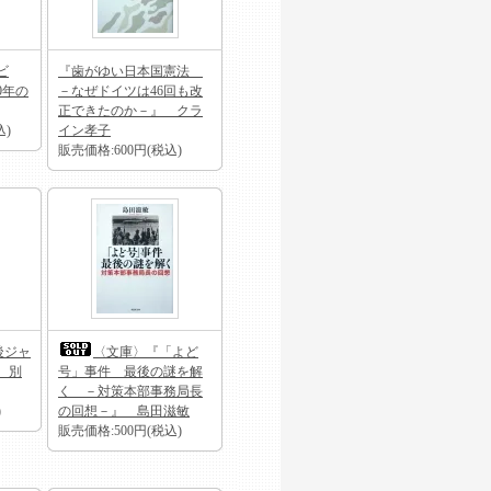
ビ
『歯がゆい日本国憲法
0年の
－なぜドイツは46回も改
正できたのか－』 クラ
込)
イン孝子
販売価格:600円(税込)
後ジャ
〈文庫〉『「よど
 別
号」事件 最後の謎を解
く －対策本部事務局長
)
の回想－』 島田滋敏
販売価格:500円(税込)