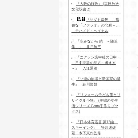
『大阪の行政』 (毎日放送
文化双書 2)
『サダト暗殺 －孤
独な「ファラオ」の悲劇－』
モハメド・ヘイカル
『歩みながら 続 －随筆
集－』 井戸敏三
『ニクソン訪中後の日中
－日中問題の見方・考え方
－』 入江通雅
『ソ連の崩壊と新国家の誕
生』 細川隆雄
『リフォーム子ども服とリ
サイクル小物』 (主婦の友生
活シリーズ Como手作りブツ
クス)
『日本体育叢書 第13編
スキーイング』 笹川速雄
著・木下東作監修