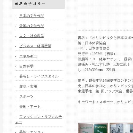
日本の文学作品
外国の文学作品
人文・社会科学
書名：『オリンピックと日本ス
編：日本体育協会
ビジネス・経済産業
刊行：日本体育協会
発行年：1952年（初版）
エネルギー
状態等：Ｃ 経年ヤケシミ 函背に天
縁痛み・札はずし跡 P.38に乱
自然科学
し 215x302mm 221頁
暮らし・ライフスタイル
備考：1948年第14回夏季ロンド
史、日本の参加と、オリンピック
趣味・実用
東選手権、第1回アジア大会、世
スポーツ
キーワード：スポーツ、オリンピ
美術・アート
ファッション・サブカルチ
ャー
芸能・エンタメ