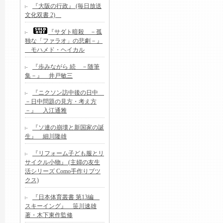
『大阪の行政』 (毎日放送
文化双書 2)
『サダト暗殺 －孤
独な「ファラオ」の悲劇－』
モハメド・ヘイカル
『歩みながら 続 －随筆
集－』 井戸敏三
『ニクソン訪中後の日中
－日中問題の見方・考え方
－』 入江通雅
『ソ連の崩壊と新国家の誕
生』 細川隆雄
『リフォーム子ども服とリ
サイクル小物』 (主婦の友生
活シリーズ Como手作りブツ
クス)
『日本体育叢書 第13編
スキーイング』 笹川速雄
著・木下東作監修