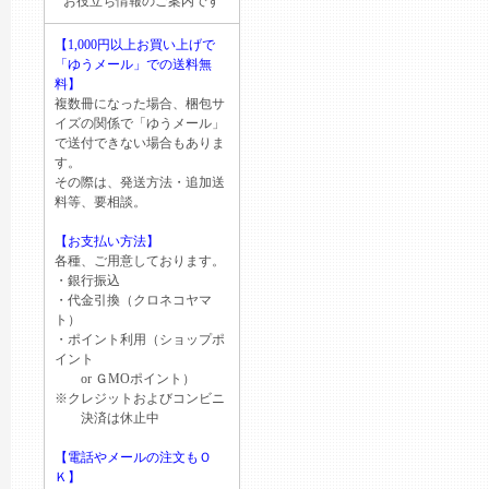
お役立ち情報のご案内です
【1,000円以上お買い上げで
「ゆうメール」での送料無
料】
複数冊になった場合、梱包サ
イズの関係で「ゆうメール」
で送付できない場合もありま
す。
その際は、発送方法・追加送
料等、要相談。
【お支払い方法】
各種、ご用意しております。
・銀行振込
・代金引換（クロネコヤマ
ト）
・ポイント利用（ショップポ
イント
or ＧМОポイント）
※クレジットおよびコンビニ
決済は休止中
【電話やメールの注文もＯ
Ｋ】