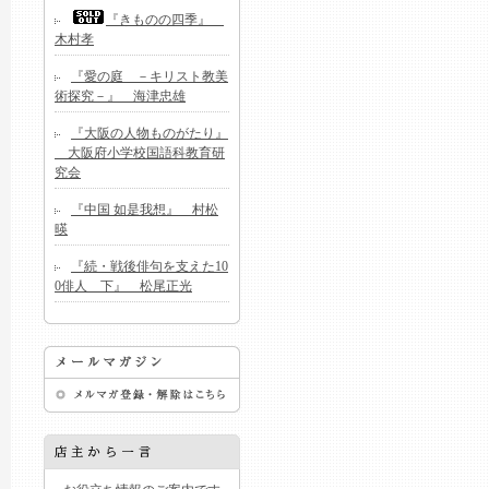
『きものの四季』
木村孝
『愛の庭 －キリスト教美
術探究－』 海津忠雄
『大阪の人物ものがたり』
大阪府小学校国語科教育研
究会
『中国 如是我想』 村松
暎
『続・戦後俳句を支えた10
0俳人 下』 松尾正光