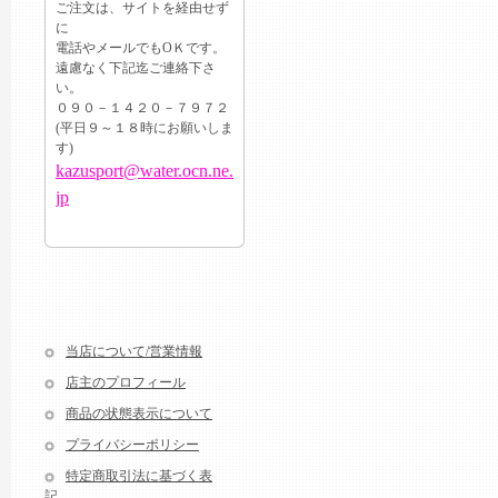
ご注文は、サイトを経由せず
に
電話やメールでもОＫです。
遠慮なく下記迄ご連絡下さ
い。
０９０－１４２０－７９７２
(平日９～１８時にお願いしま
す)
kazusport@water.ocn.ne.
jp
当店について/営業情報
店主のプロフィール
商品の状態表示について
プライバシーポリシー
特定商取引法に基づく表
記