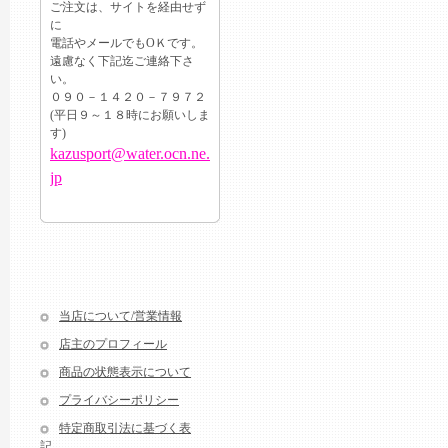
ご注文は、サイトを経由せず
に
電話やメールでもОＫです。
遠慮なく下記迄ご連絡下さ
い。
０９０－１４２０－７９７２
(平日９～１８時にお願いしま
す)
kazusport@water.ocn.ne.
jp
当店について/営業情報
店主のプロフィール
商品の状態表示について
プライバシーポリシー
特定商取引法に基づく表
記