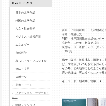
日本の文学作品
外国の文学作品
人文・社会科学
書名：『山崎断層 －その地震と
著者：寺脇弘光
ビジネス・経済産業
刊行：神戸新聞総合出版センター
発行年：1997年（初版第1刷）
エネルギー
状態等：Ｂ 帯付 カバー少シワ 紙
190頁
自然科学
備考：阪神・淡路地方に隣接する
暮らし・ライフスタイル
は、大地震がいつ起きてもおかし
その時、どの地帯にどのような被
趣味・実用
震の記録は、実に多くのことを教
スポーツ
キーワード：地震学、地学、★
美術・アート
ファッション・サブカルチ
ャー
芸能・エンタメ