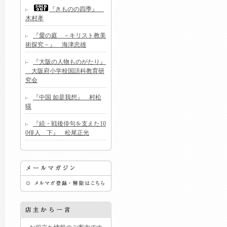
『きものの四季』
木村孝
『愛の庭 －キリスト教美
術探究－』 海津忠雄
『大阪の人物ものがたり』
大阪府小学校国語科教育研
究会
『中国 如是我想』 村松
暎
『続・戦後俳句を支えた10
0俳人 下』 松尾正光