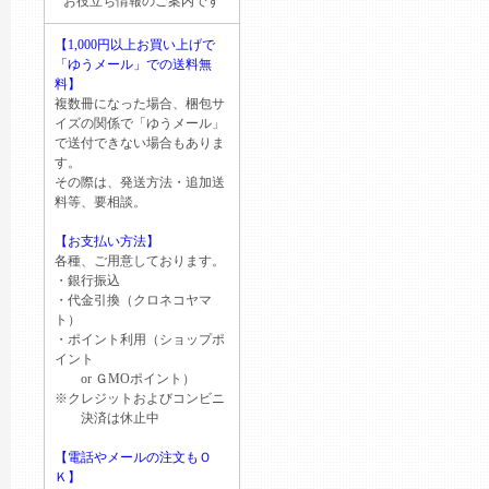
お役立ち情報のご案内です
【1,000円以上お買い上げで
「ゆうメール」での送料無
料】
複数冊になった場合、梱包サ
イズの関係で「ゆうメール」
で送付できない場合もありま
す。
その際は、発送方法・追加送
料等、要相談。
【お支払い方法】
各種、ご用意しております。
・銀行振込
・代金引換（クロネコヤマ
ト）
・ポイント利用（ショップポ
イント
or ＧМОポイント）
※クレジットおよびコンビニ
決済は休止中
【電話やメールの注文もＯ
Ｋ】