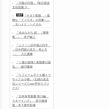
『大阪の行政』 (毎日放送
文化双書 2)
『サダト暗殺 －孤
独な「ファラオ」の悲劇－』
モハメド・ヘイカル
『歩みながら 続 －随筆
集－』 井戸敏三
『ニクソン訪中後の日中
－日中問題の見方・考え方
－』 入江通雅
『ソ連の崩壊と新国家の誕
生』 細川隆雄
『リフォーム子ども服とリ
サイクル小物』 (主婦の友生
活シリーズ Como手作りブツ
クス)
『日本体育叢書 第13編
スキーイング』 笹川速雄
著・木下東作監修