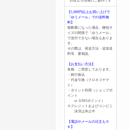
お役立ち情報のご案内です
【1,000円以上お買い上げで
「ゆうメール」での送料無
料】
複数冊になった場合、梱包サ
イズの関係で「ゆうメール」
で送付できない場合もありま
す。
その際は、発送方法・追加送
料等、要相談。
【お支払い方法】
各種、ご用意しております。
・銀行振込
・代金引換（クロネコヤマ
ト）
・ポイント利用（ショップポ
イント
or ＧМОポイント）
※クレジットおよびコンビニ
決済は休止中
【電話やメールの注文もＯ
Ｋ】