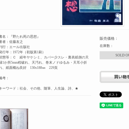
書名：『野たれ死の思想』
販売価格：
著者：佐藤友之
在庫数：
刊行：エール出版社
発行年：1972年（初版第1刷）
SOLD O
状態等：Ｃ 経年ヤケシミ、カバー少スレ・裏表紙側の天
縁1か所5mm程破れ、天汚れ、巻末ノドゆるみ・天耳小折
れ、紙面概ね良好 130x188㎜ 229頁
備考：
キーワード：社会、その他、随筆、人生論、詩、★