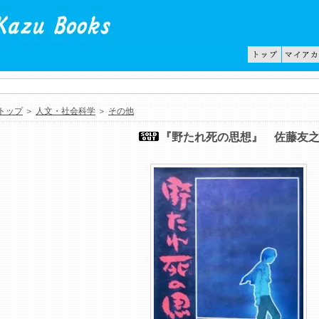
トップ
＞
人文・社会科学
＞
その他
『野たれ死の思想』 佐藤友