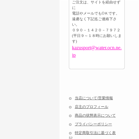
ご注文は、サイトを経由せず
に
電話やメールでもОＫです。
遠慮なく下記迄ご連絡下さ
い。
０９０－１４２０－７９７２
(平日９～１８時にお願いしま
す)
kazusport@water.ocn.ne.
jp
当店について/営業情報
店主のプロフィール
商品の状態表示について
プライバシーポリシー
特定商取引法に基づく表
記