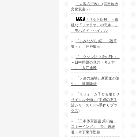
『大阪の行政』 (毎日放送
文化双書 2)
『サダト暗殺 －孤
独な「ファラオ」の悲劇－』
モハメド・ヘイカル
『歩みながら 続 －随筆
集－』 井戸敏三
『ニクソン訪中後の日中
－日中問題の見方・考え方
－』 入江通雅
『ソ連の崩壊と新国家の誕
生』 細川隆雄
『リフォーム子ども服とリ
サイクル小物』 (主婦の友生
活シリーズ Como手作りブツ
クス)
『日本体育叢書 第13編
スキーイング』 笹川速雄
著・木下東作監修