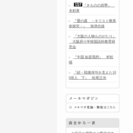
『きものの四季』
木村孝
『愛の庭 －キリスト教美
術探究－』 海津忠雄
『大阪の人物ものがたり』
大阪府小学校国語科教育研
究会
『中国 如是我想』 村松
暎
『続・戦後俳句を支えた10
0俳人 下』 松尾正光